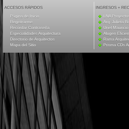
ACCESOS RÁPIDOS
INGRESOS + RE
Página de Inicio
LNA Proyecto
Registrarme
Arq. Julieta B
Recordar Contraseña
Uriel Mauricio
Especialidades Arquitectura
Alugen Eficien
Directorio de Arquitectos
Rama Arquite
Mapa del Sitio
Prisma CDs Ar