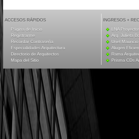
ACCESOS RÁPIDOS
INGRESOS + RE
Página de Inicio
LNA Proyecto
Registrarme
Arq. Julieta B
Recordar Contraseña
Uriel Mauricio
Especialidades Arquitectura
Alugen Eficien
Directorio de Arquitectos
Rama Arquite
Mapa del Sitio
Prisma CDs Ar