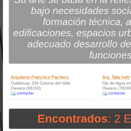
bajo necesidades socia
formación técnica, ar
edificaciones, espacios urb
adecuado desarrollo de
funciones
Arquitecto Francisco Pacheco
Arq. Talia Ivet
Cuitlahuac 204 Colonia del Valle
Ojo de Agua s/
Oaxaca (68150)
Oaxaca (78240
contactar
contactar
Encontrados
: 2 