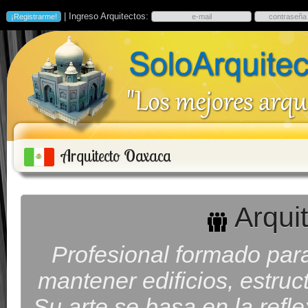
| Ingreso Arquitectos:
Arquitecto Oaxaca
Arqui
Profesional formado para 
mantener edificios, estruc
Su arte se basa en la refl