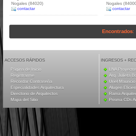
Nogales (84020)
Nogales (8400
contactar
contactar
Encontrados
:
ACCESOS RÁPIDOS
INGRESOS + RE
Página de Inicio
LNA Proyecto
Registrarme
Arq. Julieta B
Recordar Contraseña
Uriel Mauricio
Especialidades Arquitectura
Alugen Eficien
Directorio de Arquitectos
Rama Arquite
Mapa del Sitio
Prisma CDs Ar