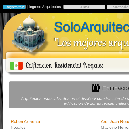
| Ingreso Arquitectos:
Edificacion Residencial Nogales
Edificaci
Arquitectos especializados en el diseño y construcción de so
edificación de zonas residenciales 
Ruben Armenta
Arq. Juan Robe
Nogales
Maclovio Herrer