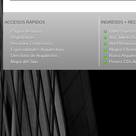
ACCESOS RÁPIDOS
INGRESOS + RE
Página de Inicio
LNA Proyecto
Registrarme
Arq. Julieta B
Recordar Contraseña
Uriel Mauricio
Especialidades Arquitectura
Alugen Eficien
Directorio de Arquitectos
Rama Arquite
Mapa del Sitio
Prisma CDs Ar