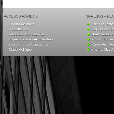
ACCESOS RÁPIDOS
INGRESOS + RE
Página de Inicio
LNA Proyecto
Registrarme
Arq. Julieta B
Recordar Contraseña
Uriel Mauricio
Especialidades Arquitectura
Alugen Eficien
Directorio de Arquitectos
Rama Arquite
Mapa del Sitio
Prisma CDs Ar