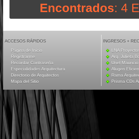
Encontrados
: 4 
ACCESOS RÁPIDOS
INGRESOS + RE
Página de Inicio
LNA Proyecto
Registrarme
Arq. Julieta B
Recordar Contraseña
Uriel Mauricio
Especialidades Arquitectura
Alugen Eficien
Directorio de Arquitectos
Rama Arquite
Mapa del Sitio
Prisma CDs Ar