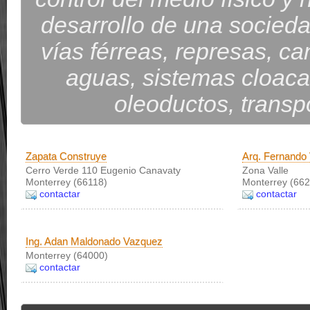
desarrollo de una socieda
vías férreas, represas, ca
aguas, sistemas cloaca
oleoductos, transpo
Zapata Construye
Arq. Fernando
Cerro Verde 110 Eugenio Canavaty
Zona Valle
Monterrey (66118)
Monterrey (662
contactar
contactar
Ing. Adan Maldonado Vazquez
Monterrey (64000)
contactar