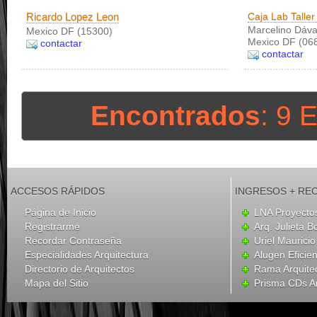
Ricardo Lopez Leon
Caja Lab Talle
Marcelino Dával
Mexico DF (15300)
Mexico DF (06
contactar
contactar
Encontrados
: 9 
ACCESOS RÁPIDOS
INGRESOS + RE
Página de Inicio
LNA Proyecto
Registrarme
Arq. Julieta B
Recordar Contraseña
Uriel Mauricio
Especialidades Arquitectura
Alugen Eficien
Directorio de Arquitectos
Rama Arquite
Mapa del Sitio
Prisma CDs Ar