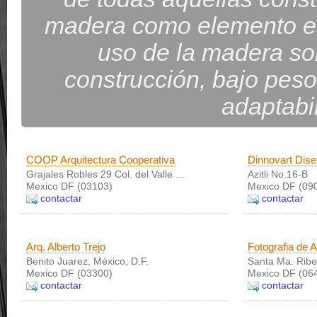
madera como elemento est
uso de la madera so
construcción, bajo peso,
adaptabil
COOP Arquitectura Cooperativa
Dinnovart Diseñ
Grajales Robles 29 Col. del Valle ...
Azitli No.16-B
Mexico DF (03103)
Mexico DF (09
contactar
contactar
Arq. Alberto Trejo
Fotografia de A
Benito Juarez, México, D.F.
Santa Ma. Ribe
Mexico DF (03300)
Mexico DF (06
contactar
contactar