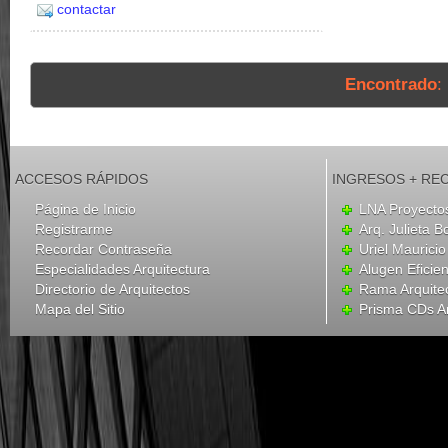
contactar
Encontrado
:
ACCESOS RÁPIDOS
INGRESOS + RE
Página de Inicio
LNA Proyecto
Registrarme
Arq. Julieta B
Recordar Contraseña
Uriel Mauricio
Especialidades Arquitectura
Alugen Eficien
Directorio de Arquitectos
Rama Arquite
Mapa del Sitio
Prisma CDs Ar