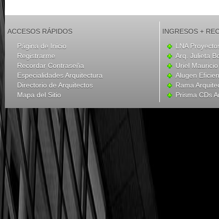
ACCESOS RÁPIDOS
INGRESOS + RE
Página de Inicio
LNA Proyecto
Registrarme
Arq. Julieta B
Recordar Contraseña
Uriel Mauricio
Especialidades Arquitectura
Alugen Eficien
Directorio de Arquitectos
Rama Arquite
Mapa del Sitio
Prisma CDs Ar