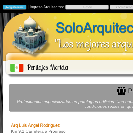
| Ingreso Arquitectos:
Peritajes Merida
Pe
Profesionales especializados en patologías edilicias. Una bue
condiciones reales en que
Arq Luis Angel Rodriguez
Km 9.1 Carretera a Progreso