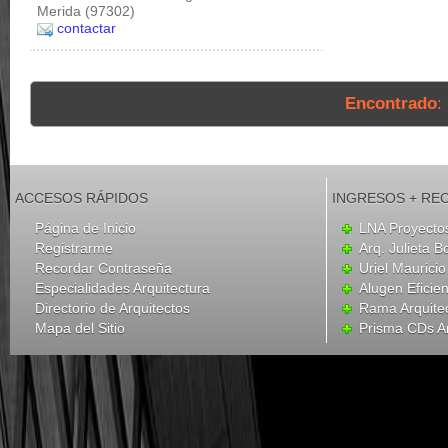
Merida (97302)
contactar
Encontrado
:
ACCESOS RÁPIDOS
INGRESOS + RE
Página de Inicio
LNA Proyecto
Registrarme
Arq. Julieta B
Recordar Contraseña
Uriel Mauricio
Especialidades Arquitectura
Alugen Eficien
Directorio de Arquitectos
Rama Arquite
Mapa del Sitio
Prisma CDs Ar