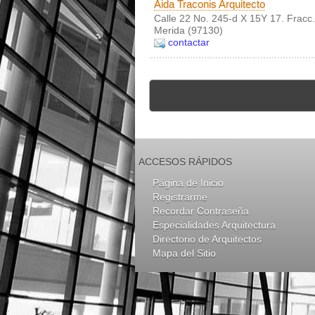
Aida Traconis Arquitecto
Calle 22 No. 245-d X 15Y 17. Fracc.
Merida (97130)
contactar
ACCESOS RÁPIDOS
Página de Inicio
Registrarme
Recordar Contraseña
Especialidades Arquitectura
Directorio de Arquitectos
Mapa del Sitio