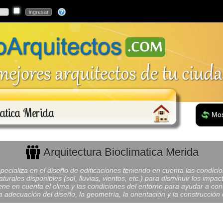
matica Merida
Mos
Arquitectura Bioclimatica Merida
specializa en el diseño de edificaciones teniendo en cuenta las condic
urales disponibles (sol, lluvias, vientos, etc.) para disminuir los imp
ne en cuenta el clima y las condiciones del entorno para ayudar a conse
 adecuación del diseño, la geometría, la orientación y la construcción d