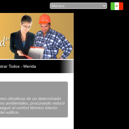
trar Todos - Merida
iones climáticas de un determinado
actos ambientales, procurando reducir
guir el confort térmico interior
el edificio.