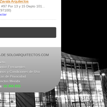
 Zavala Arquitectos
8 #97 Por 13 y 15 Depto 101...
(97100)
actar
 DE SOLOARQUITECTOS.COM
acto
untas Frecuentes
nos y Condiciones de Uso
icas de Privacidad
tectos Merida
as:
16.366.833