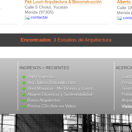
Pak Luum Arquitectura & Bioconstrucción
Alberto
Calle 5 Cholul, Yucatán
..
Calle 1
Merida (97305)
Merida 
contactar
cont
Encontrados
: 3 Estudios de Arquitectura
INGRESOS + RECIENTES
ACERCA
LNA Proyectos
Cont
Arq. Julieta Bobadilla Ortiz
Preg
Uriel Mauricio - Me Diseño y Const...
Térmi
Alugen Eficiencia y Sustentabilidad
Polít
Rama Arquitectos
Arqui
Prisma CDs Arte en Vidrio
Visit