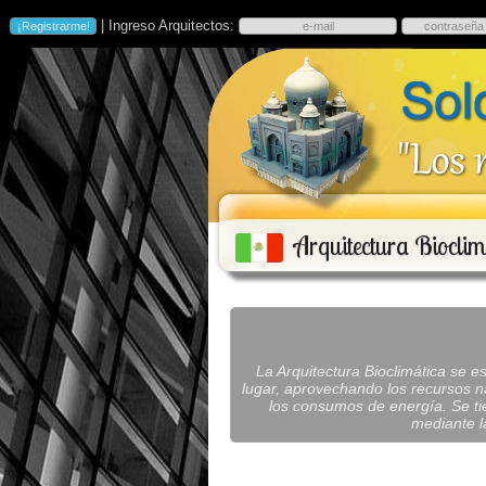
| Ingreso Arquitectos:
Arquitectura Biocli
La Arquitectura Bioclimática se e
lugar, aprovechando los recursos nat
los consumos de energía. Se tie
mediante la