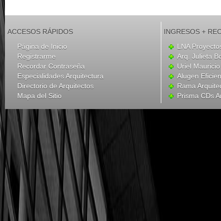
ACCESOS RÁPIDOS
INGRESOS + RE
Página de Inicio
LNA Proyecto
Registrarme
Arq. Julieta B
Recordar Contraseña
Uriel Mauricio
Especialidades Arquitectura
Alugen Eficien
Directorio de Arquitectos
Rama Arquite
Mapa del Sitio
Prisma CDs Ar