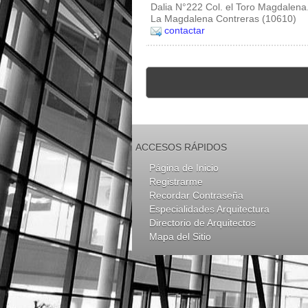
Dalia N°222 Col. el Toro Magdalena.
La Magdalena Contreras (10610)
contactar
ACCESOS RÁPIDOS
Página de Inicio
Registrarme
Recordar Contraseña
Especialidades Arquitectura
Directorio de Arquitectos
Mapa del Sitio