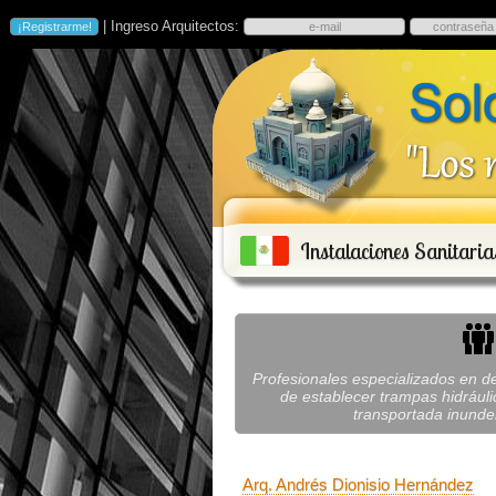
| Ingreso Arquitectos:
Instalaciones Sanitari
Profesionales especializados en de
de establecer trampas hidráuli
transportada inunden
Arq. Andrés Dionisio Hernández