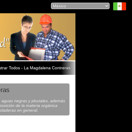
trar Todos - La Magdalena Contreras
eras
as aguas negras y pluviales, además
posición de la materia orgánica
coladeras en general.