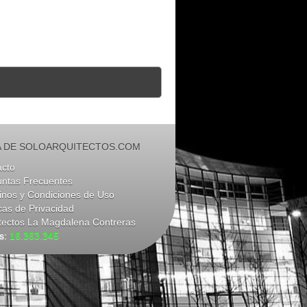
 DE SOLOARQUITECTOS.COM
acto
untas Frecuentes
nos y Condiciones de Uso
icas de Privacidad
tectos La Magdalena Contreras
as:
16.363.345