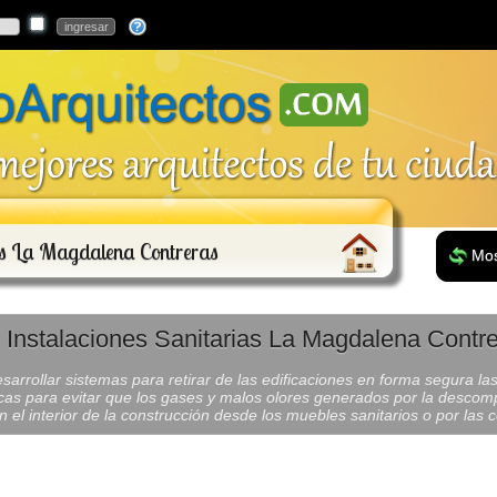
as La Magdalena Contreras
Mos
Instalaciones Sanitarias La Magdalena Contr
sarrollar sistemas para retirar de las edificaciones en forma segura l
cas para evitar que los gases y malos olores generados por la descom
 el interior de la construcción desde los muebles sanitarios o por las 