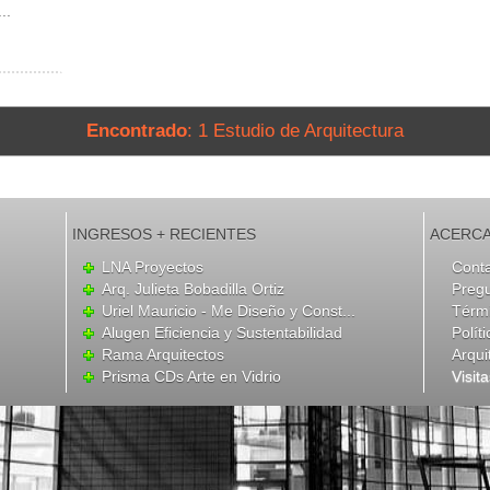
..
Encontrado
: 1 Estudio de Arquitectura
INGRESOS + RECIENTES
ACERCA
LNA Proyectos
Cont
Arq. Julieta Bobadilla Ortiz
Preg
Uriel Mauricio - Me Diseño y Const...
Térmi
Alugen Eficiencia y Sustentabilidad
Polít
Rama Arquitectos
Arqui
Prisma CDs Arte en Vidrio
Visit