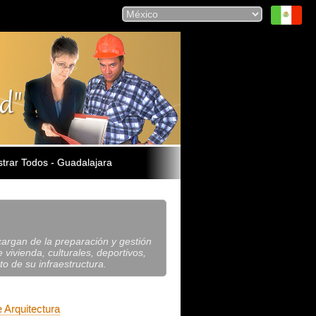
trar Todos - Guadalajara
cargan de la preparación y gestión
 vivienda, culturales, deportivos,
o de su infraestructura.
 Arquitectura