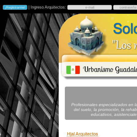
| Ingreso Arquitectos:
Urbanismo Guadal
Profesionales especializados en l
del suelo, la promoción, la rehab
educativos, asistencial
Hjal Arquitectos