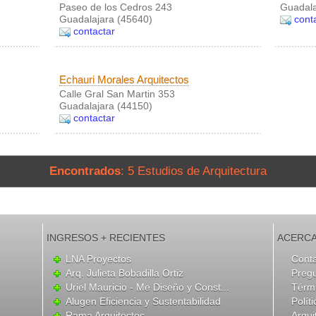
Paseo de los Cedros 243
Guadala
Guadalajara (45640)
cont
contactar
Echauri Morales Arquitectos
Calle Gral San Martin 353
Guadalajara (44150)
contactar
Encontrados
: 5 Estudios de Arquitectura
INGRESOS + RECIENTES
ACERCA
LNA Proyectos
Cont
Arq. Julieta Bobadilla Ortiz
Preg
Uriel Mauricio - Me Diseño y Const...
Térmi
Alugen Eficiencia y Sustentabilidad
Polít
Rama Arquitectos
Arqui