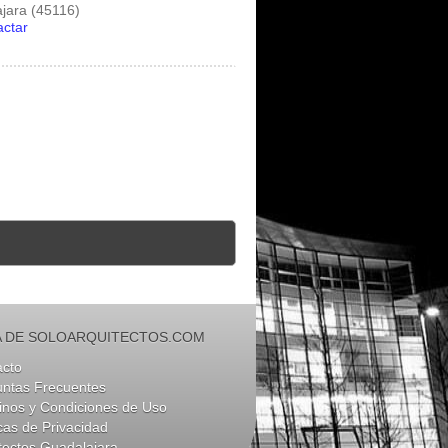
jara (45116)
actar
 DE SOLOARQUITECTOS.COM
acto
untas Frecuentes
nos y Condiciones de Uso
icas de Privacidad
tectos Guadalajara