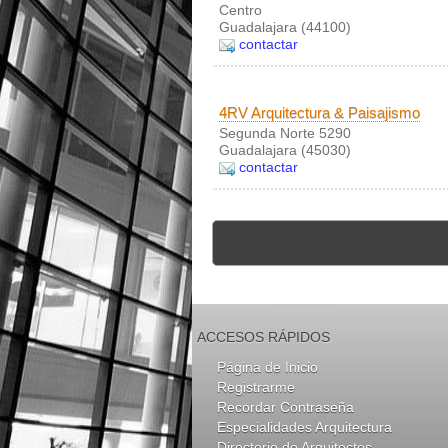
Centro
Guadalajara (44100)
contactar
4RV Arquitectura & Paisajismo
Segunda Norte 5290
Guadalajara (45030)
contactar
ACCESOS RÁPIDOS
Página de Inicio
Registrarme
Recordar Contraseña
Especialidades Arquitectura
Directorio de Arquitectos