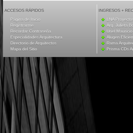
ACCESOS RÁPIDOS
INGRESOS + RE
Página de Inicio
LNA Proyecto
Registrarme
Arq. Julieta B
Recordar Contraseña
Uriel Mauricio
Especialidades Arquitectura
Alugen Eficien
Directorio de Arquitectos
Rama Arquite
Mapa del Sitio
Prisma CDs Ar