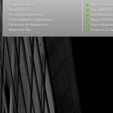
Página de Inicio
LNA Proyecto
Registrarme
Arq. Julieta B
Recordar Contraseña
Uriel Mauricio
Especialidades Arquitectura
Alugen Eficien
Directorio de Arquitectos
Rama Arquite
Mapa del Sitio
Prisma CDs Ar