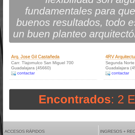
fundamentales para que
buenos resultados, todo es
un buen planteo arquitectón
Arq. Jose Gil Castañeda
4RV Arquitectu
Carr. Tlajomulco San Miguel 700
Segunda Norte
Guadalajara (45660)
Guadalajara (4
contactar
contactar
Encontrados
: 2 
ACCESOS RÁPIDOS
INGRESOS + RE