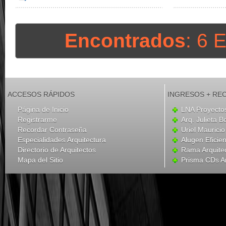
Encontrados
: 6 
ACCESOS RÁPIDOS
INGRESOS + RE
Página de Inicio
LNA Proyecto
Registrarme
Arq. Julieta B
Recordar Contraseña
Uriel Mauricio
Especialidades Arquitectura
Alugen Eficien
Directorio de Arquitectos
Rama Arquite
Mapa del Sitio
Prisma CDs Ar