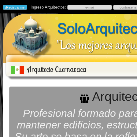
| Ingreso Arquitectos:
Arquitecto Cuernavaca
Arquite
Profesional formado para 
mantener edificios, estruc
Su arte se basa en la refl