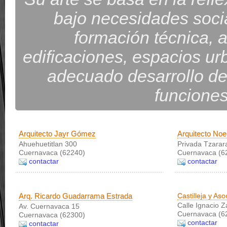
bajo necesidades socia
formación técnica, ar
edificaciones, espacios urb
adecuado desarrollo de
funciones
Arquitecto Jayr Gómez
Arquitecto Noe
Ahuehuetitlan 300
Privada Tzarara
Cuernavaca (62240)
Cuernavaca (6
contactar
contactar
Arq. Ricardo Guadarrama Estrada
Castilleja y Aso
Calle Ignacio 
Av. Cuernavaca 15
Cuernavaca (6
Cuernavaca (62300)
contactar
contactar