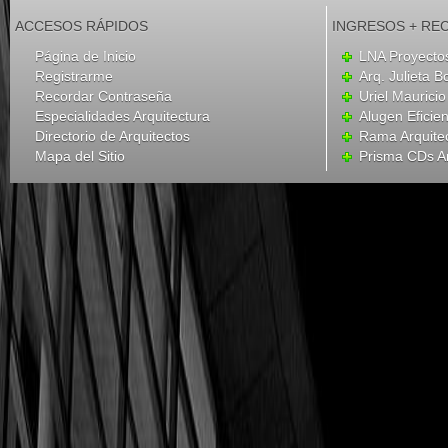
ACCESOS RÁPIDOS
INGRESOS + RE
Página de Inicio
LNA Proyecto
Registrarme
Arq. Julieta B
Recordar Contraseña
Uriel Mauricio
Especialidades Arquitectura
Alugen Eficien
Directorio de Arquitectos
Rama Arquite
Mapa del Sitio
Prisma CDs Ar