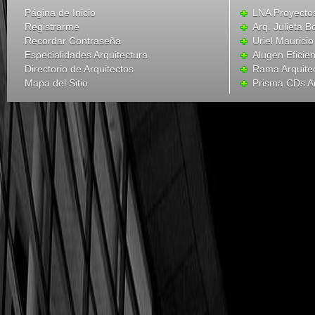
Página de Inicio
LNA Proyecto
Registrarme
Arq. Julieta B
Recordar Contraseña
Uriel Mauricio
Especialidades Arquitectura
Alugen Eficien
Directorio de Arquitectos
Rama Arquite
Mapa del Sitio
Prisma CDs Ar