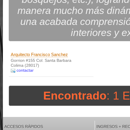
manera mucho más dinámi
una acabada comprensió
interiores y e
Arquitecto Francisco Sanchez
Gorrion #155 Col. Santa Barbara
Colima (28017)
contactar
Encontrado
: 1 
ACCESOS RÁPIDOS
INGRESOS + RE