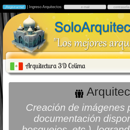
| Ingreso Arquitectos:
Arquitectura 3D Colima
Arquitec
Creación de imágenes p
documentación disponib
bosquejos, etc.), logran