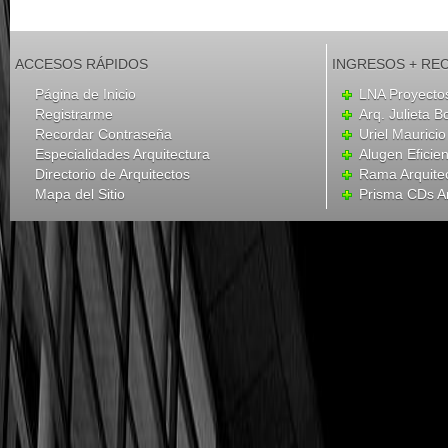
ACCESOS RÁPIDOS
INGRESOS + RE
Página de Inicio
LNA Proyecto
Registrarme
Arq. Julieta B
Recordar Contraseña
Uriel Mauricio
Especialidades Arquitectura
Alugen Eficien
Directorio de Arquitectos
Rama Arquite
Mapa del Sitio
Prisma CDs Ar