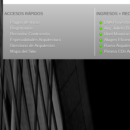
ACCESOS RÁPIDOS
INGRESOS + RE
Página de Inicio
LNA Proyecto
Registrarme
Arq. Julieta B
Recordar Contraseña
Uriel Mauricio
Especialidades Arquitectura
Alugen Eficien
Directorio de Arquitectos
Rama Arquite
Mapa del Sitio
Prisma CDs Ar