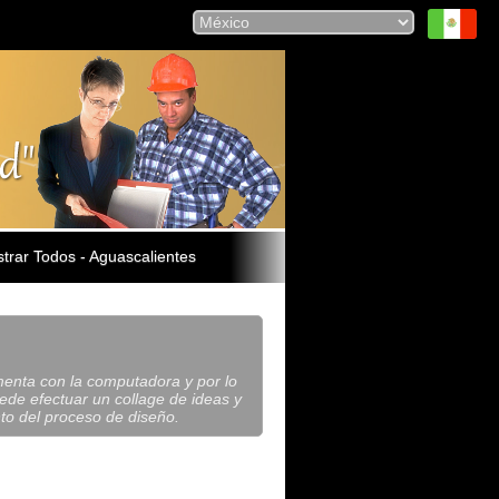
trar Todos - Aguascalientes
menta con la computadora y por lo
uede efectuar un collage de ideas y
to del proceso de diseño.