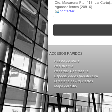
Cto. Macarena Pte. 413, L a Cartuj..
Aguascalientes (20916)
contactar
ACCESOS RÁPIDOS
Página de Inicio
Registrarme
Recordar Contraseña
Especialidades Arquitectura
Directorio de Arquitectos
Mapa del Sitio