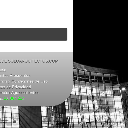
 DE SOLOARQUITECTOS.COM
acto
untas Frecuentes
nos y Condiciones de Uso
icas de Privacidad
tectos Aguascalientes
as:
16.367.214