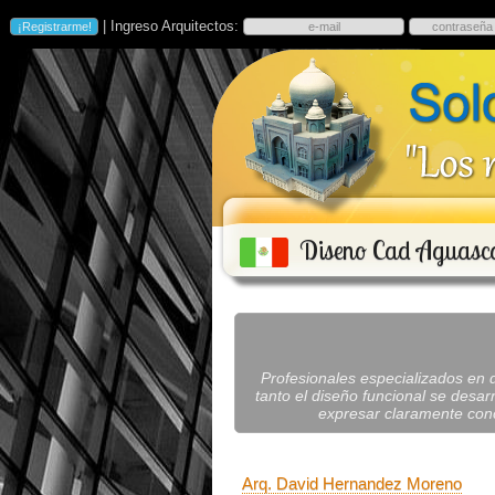
| Ingreso Arquitectos:
Diseno Cad Aguasca
Profesionales especializados en 
tanto el diseño funcional se desar
expresar claramente conc
Arq. David Hernandez Moreno