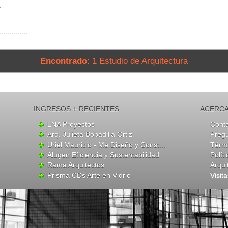
.
Encontrado
: 1 Estudio de Arquitectura
INGRESOS + RECIENTES
ACERCA
LNA Proyectos
Cont
Arq. Julieta Bobadilla Ortiz
Preg
Uriel Mauricio - Me Diseño y Const...
Térmi
Alugen Eficiencia y Sustentabilidad
Polít
Rama Arquitectos
Arqui
Prisma CDs Arte en Vidrio
Visit