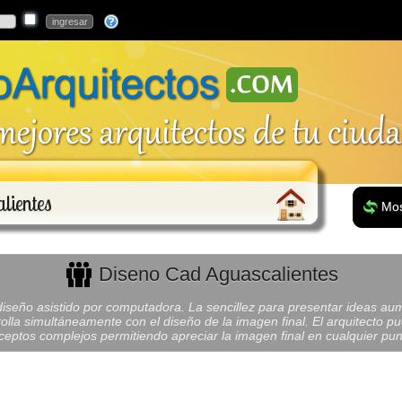
lientes
Mos
Diseno Cad Aguascalientes
diseño asistido por computadora. La sencillez para presentar ideas au
rolla simultáneamente con el diseño de la imagen final. El arquitecto p
eptos complejos permitiendo apreciar la imagen final en cualquier pun