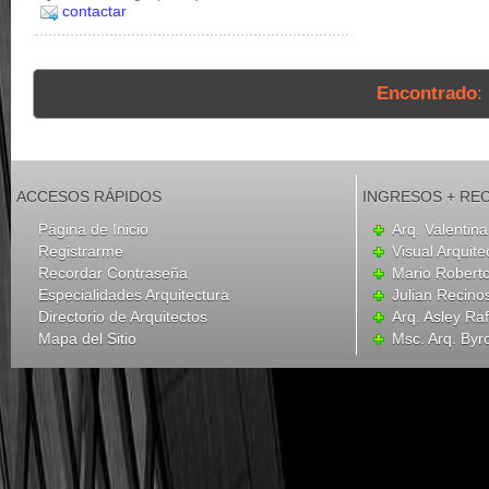
contactar
Encontrado
:
ACCESOS RÁPIDOS
INGRESOS + RE
Página de Inicio
Arq. Valentina
Registrarme
Visual Arquite
Recordar Contraseña
Mario Robert
Especialidades Arquitectura
Julian Recino
Directorio de Arquitectos
Arq. Asley Ra
Mapa del Sitio
Msc. Arq. Byr