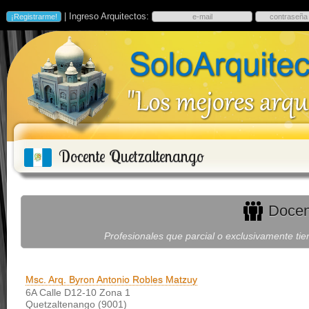
| Ingreso Arquitectos:
Docente Quetzaltenango
Docen
Profesionales que parcial o exclusivamente tien
Msc. Arq. Byron Antonio Robles Matzuy
6A Calle D12-10 Zona 1
Quetzaltenango (9001)