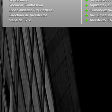
Registrarme
Arq Luz Depet
Recordar Contraseña
Aquitecto Aqu
Especialidades Arquitectura
Fernandez Arc
Directorio de Arquitectos
Arq. Ernesti
Mapa del Sitio
Arquitecto Os