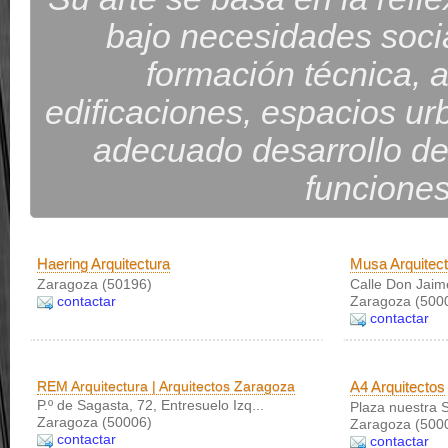
bajo necesidades socia
formación técnica, ar
edificaciones, espacios urb
adecuado desarrollo de
funciones
Haering Arquitectura
Musa Arquitect
Zaragoza (50196)
Calle Don Jaime
contactar
Zaragoza (500
contactar
REM Arquitectura | Arquitectos Zaragoza
A4 Arquitectos
P.º de Sagasta, 72, Entresuelo Izq...
Plaza nuestra 
Zaragoza (50006)
Zaragoza (500
contactar
contactar