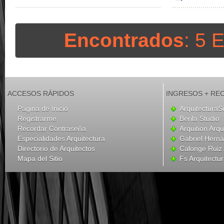
Encontrados
: 5 
ACCESOS RÁPIDOS
INGRESOS + RE
Página de Inicio
ArquitecturaS
Registrarme
Berila Studio
Recordar Contraseña
Arquition Arqu
Especialidades Arquitectura
Gabriel Hern
Directorio de Arquitectos
Calonge Ruiz 
Mapa del Sitio
Fs Arquitectu