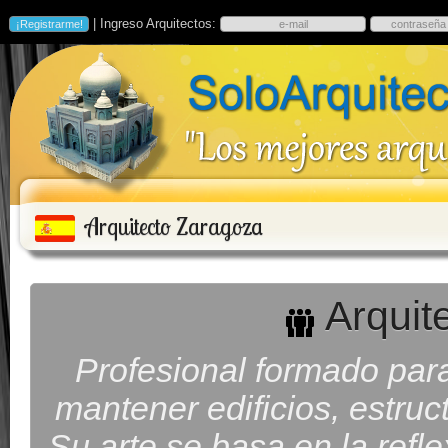
| Ingreso Arquitectos:
Arquitecto Zaragoza
Arquit
Profesional formado para 
mantener edificios, estruc
Su arte se basa en la refl