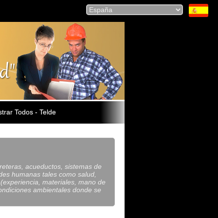
trar Todos - Telde
rreteras, acueductos, sistemas de
idades humanas tales como salud,
es (experiencia, materiales, mano de
 condiciones ambientales donde se