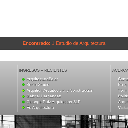
Encontrado
: 1 Estudio de Arquitectura
INGRESOS + RECIENTES
ACERCA
ArquitecturaSolar
Cont
Berila Studio
Preg
Arquition Arquitectura y Construcción
Térmi
Gabriel Hernández
Polít
Calonge Ruiz Arquitectos SLP
Arqui
Fs Arquitectura
Visit