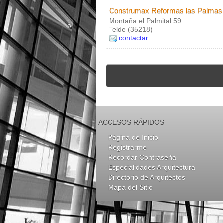
Construmax Reformas las Palmas
Montaña el Palmital 59
Telde (35218)
contactar
ACCESOS RÁPIDOS
Página de Inicio
Registrarme
Recordar Contraseña
Especialidades Arquitectura
Directorio de Arquitectos
Mapa del Sitio