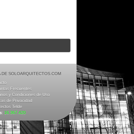
 DE SOLOARQUITECTOS.COM
acto
untas Frecuentes
nos y Condiciones de Uso
icas de Privacidad
tectos Telde
as:
16.367.420