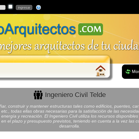
Mos
Ingeniero Civil Telde
ñar, construir y mantener estructuras tales como edificios, puentes, ca
s, etc., todas ellas obras necesarias para la satisfacción de las neces
 energía y recreación. El Ingeniero Civil utiliza los recursos disponibl
 en el plazo y presupuesto previstos, teniendo en cuenta a la vez las
desarrolla.