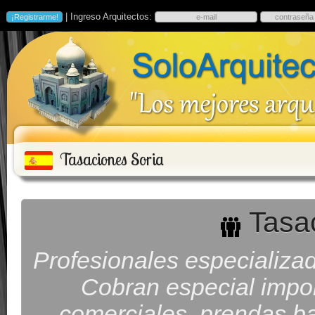
| Ingreso Arquitectos:
Tasaciones Soria
Tasac
Profesionales especializad
Cobran especial impor
comerciales, prendas ba