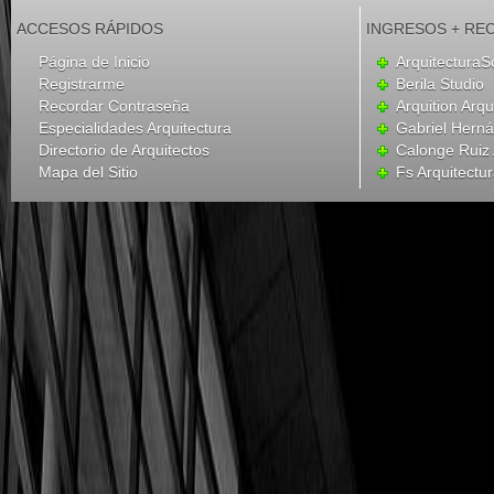
ACCESOS RÁPIDOS
INGRESOS + RE
Página de Inicio
ArquitecturaS
Registrarme
Berila Studio
Recordar Contraseña
Arquition Arqu
Especialidades Arquitectura
Gabriel Hern
Directorio de Arquitectos
Calonge Ruiz 
Mapa del Sitio
Fs Arquitectu