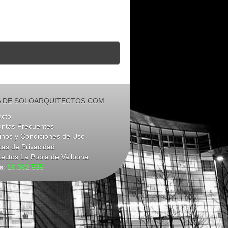
 DE SOLOARQUITECTOS.COM
acto
untas Frecuentes
nos y Condiciones de Uso
icas de Privacidad
tectos La Pobla de Vallbona
as:
16.362.535