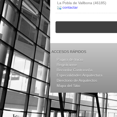
La Pobla de Vallbona (46185)
contactar
ACCESOS RÁPIDOS
Página de Inicio
Registrarme
Recordar Contraseña
Especialidades Arquitectura
Directorio de Arquitectos
Mapa del Sitio