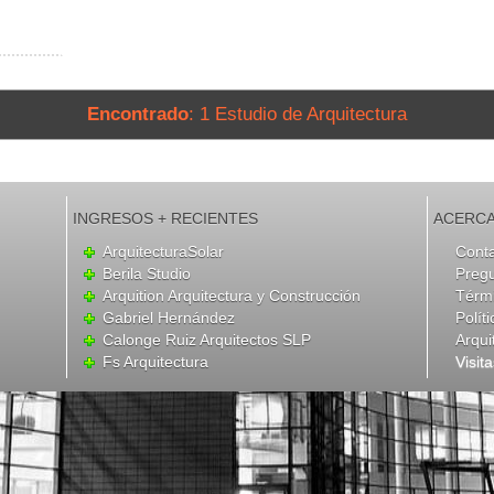
Encontrado
: 1 Estudio de Arquitectura
INGRESOS + RECIENTES
ACERCA
ArquitecturaSolar
Cont
Berila Studio
Preg
Arquition Arquitectura y Construcción
Térmi
Gabriel Hernández
Polít
Calonge Ruiz Arquitectos SLP
Arqui
Fs Arquitectura
Visit