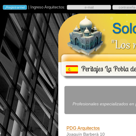
| Ingreso Arquitectos:
Peritajes La Pobla d
Profesionales especializados en p
PDG Arquitectos
Joaquín Barberà 10