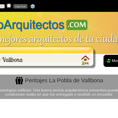
e Vallbona
Mos
Peritajes La Pobla de Vallbona
atologías edilicias. Una buena pericia arquitectónica preventiva puede
condiciones reales en que fue entregado o recibido un inmueble.