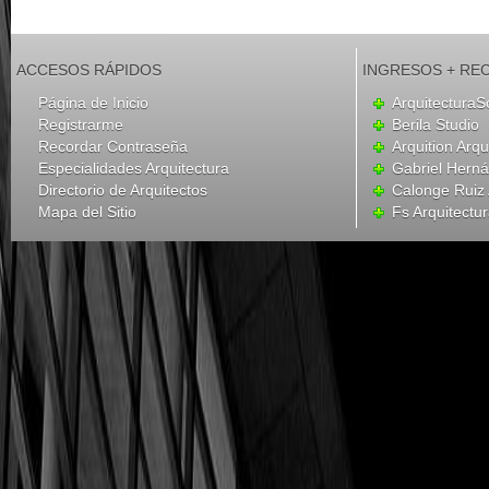
ACCESOS RÁPIDOS
INGRESOS + RE
Página de Inicio
ArquitecturaS
Registrarme
Berila Studio
Recordar Contraseña
Arquition Arqu
Especialidades Arquitectura
Gabriel Hern
Directorio de Arquitectos
Calonge Ruiz 
Mapa del Sitio
Fs Arquitectu