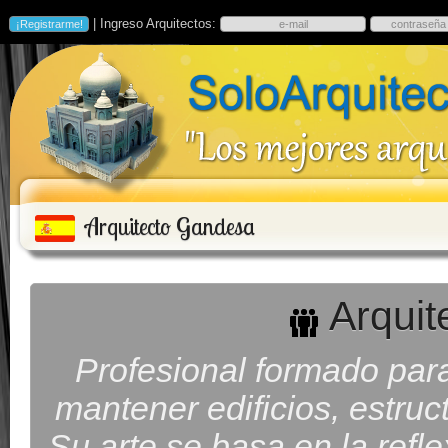
| Ingreso Arquitectos:
Arquitecto Gandesa
Arquit
Profesional formado para 
mantener edificios, estruc
Su arte se basa en la refl