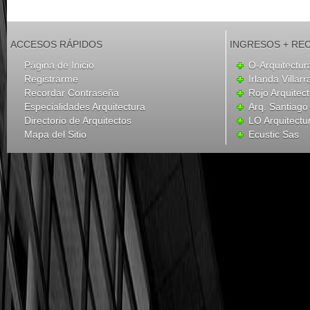
ACCESOS RÁPIDOS
INGRESOS + RE
Página de Inicio
O-Arquitectur
Registrarme
Irlanda Villar
Recordar Contraseña
Rojo Arquitec
Especialidades Arquitectura
Arq. Santiag
Directorio de Arquitectos
LO Arquitectu
Mapa del Sitio
Ecustic Sas