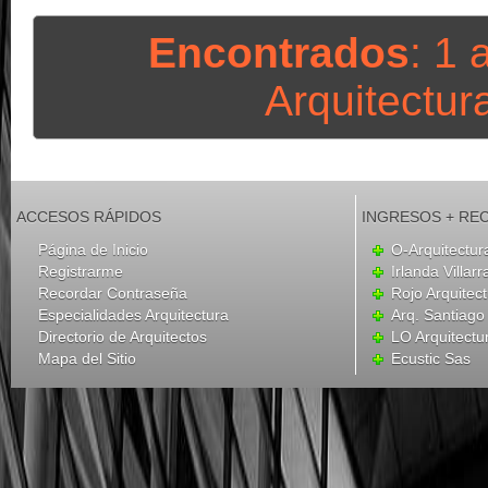
Encontrados
: 1 
Arquitectura 
ACCESOS RÁPIDOS
INGRESOS + RE
Página de Inicio
O-Arquitectur
Registrarme
Irlanda Villar
Recordar Contraseña
Rojo Arquitec
Especialidades Arquitectura
Arq. Santiag
Directorio de Arquitectos
LO Arquitectu
Mapa del Sitio
Ecustic Sas