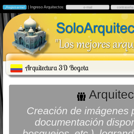
| Ingreso Arquitectos:
Arquitectura 3D Bogota
Arquitec
Creación de imágenes p
documentación disponib
bosquejos, etc.), logran