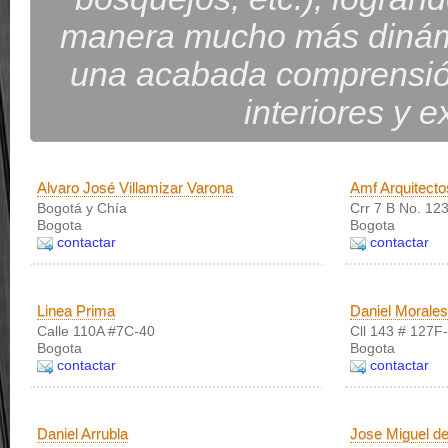
manera mucho más dinámi
una acabada comprensió
interiores y e
Alvaro José Villamizar Varona
Amf Arquitect
Bogotá y Chía
Crr 7 B No. 123
Bogota
Bogota
contactar
contactar
Linea Prima
Daniel Morales
Calle 110A #7C-40
Cll 143 # 127F
Bogota
Bogota
contactar
contactar
Daniel Arrubla
Jose Miguel de