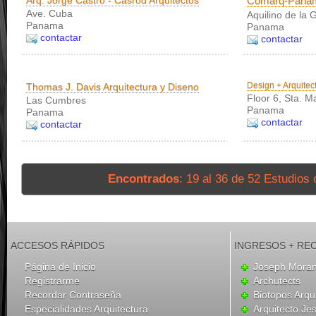
Arq. Jorge Castro - Casrod Arquitectos
Comarq-Panam
Ave. Cuba
Aquilino de la G
Panama
Panama
contactar
contactar
Design + Arquitec
Thomas J. Davis Arquitectura y Diseno
Floor 6, Sta. Ma
Las Cumbres
Panama
Panama
contactar
contactar
Encontrados
: 19 al 36 de 52 Estudios 
ACCESOS RÁPIDOS
INGRESOS + RE
Página de Inicio
Joseph Mora
Registrarme
Archutects
Recordar Contraseña
Biotopos Arqu
Especialidades Arquitectura
Arquitecto Je